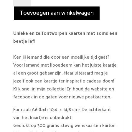
-
you
Toevoegen aan winkelwagen
picked
the
wrong
Unieke en zelfontworpen kaarten met soms een
lady!
beetje lef!
aantal
Ken jij iemand die door een moeilijke tijd gaat?
Voor iemand met lipoedeem kan het juiste kaartje
al een groot gebaar zijn. Maar uiteraard mag je
jezelf ook een kaartje ter inspiratie cadeau doen!
Kijk snel in mijn collectie! En houd de website en
facebook in de gaten voor nieuwe postkaarten.
Formaat: A6 (bxh 10,4 x 14,8 cm). De achterkant
van het kaartje is onbedrukt.
Gedrukt op 300 grams stevig wenskaarten karton.