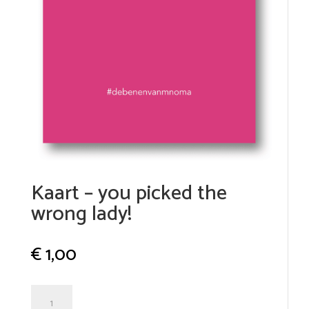
Kaart – you picked the
wrong lady!
€
1,00
Kaart